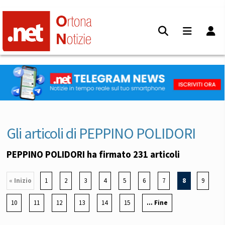
Gli articoli di PEPPINO POLIDORI
PEPPINO POLIDORI ha firmato 231 articoli
« Inizio
1
2
3
4
5
6
7
8
9
10
11
12
13
14
15
... Fine