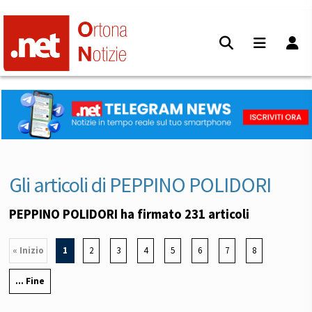
Gli articoli di PEPPINO POLIDORI
PEPPINO POLIDORI ha firmato 231 articoli
« Inizio
1
2
3
4
5
6
7
8
... Fine