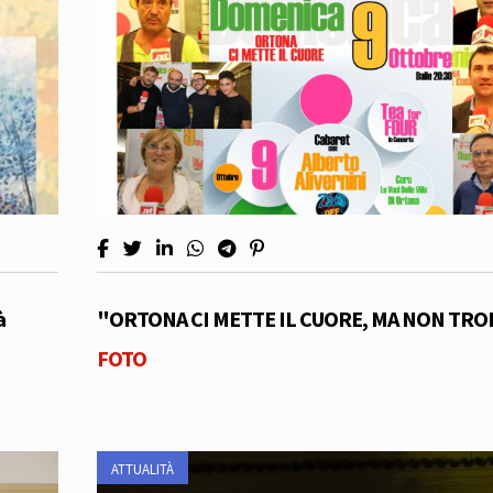
à
"ORTONA CI METTE IL CUORE, MA NON TR
FOTO
ATTUALITÀ