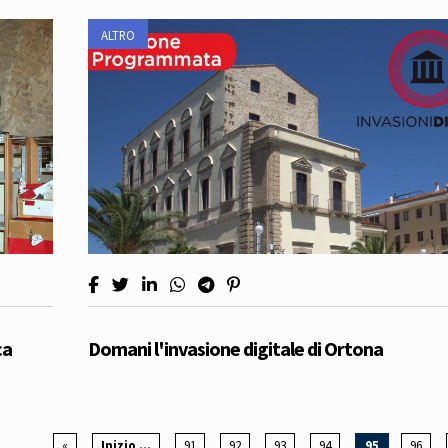
ALTRO
ca
Domani l'invasione digitale di Ortona
«
Inizio ...
91
92
93
94
95
96