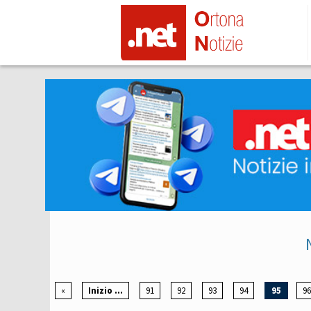
«
Inizio ...
91
92
93
94
95
96