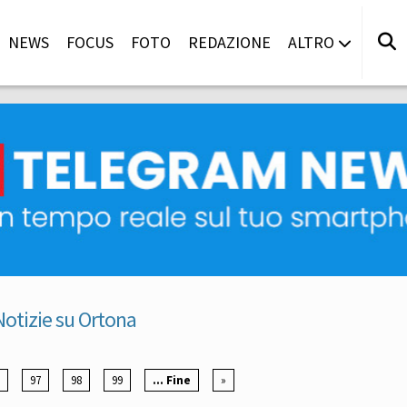
NEWS
FOCUS
FOTO
REDAZIONE
ALTRO
Notizie su Ortona
97
98
99
... Fine
»