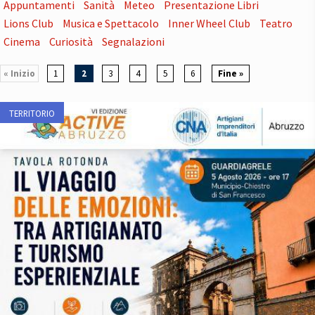
Appuntamenti
Sanità
Meteo
Presentazione Libri
Lions Club
Musica e Spettacolo
Inner Wheel Club
Teatro
Cinema
Curiosità
Segnalazioni
« Inizio
1
2
3
4
5
6
Fine »
TERRITORIO