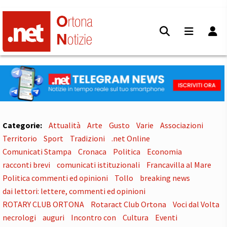
Categorie:
Attualità
Arte
Gusto
Varie
Associazioni
Territorio
Sport
Tradizioni
.net Online
Comunicati Stampa
Cronaca
Politica
Economia
racconti brevi
comunicati istituzionali
Francavilla al Mare
Politica commenti ed opinioni
Tollo
breaking news
dai lettori: lettere, commenti ed opinioni
ROTARY CLUB ORTONA
Rotaract Club Ortona
Voci dal Volta
necrologi
auguri
Incontro con
Cultura
Eventi