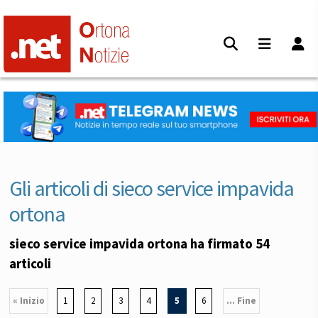
Gli articoli di sieco service impavida
ortona
sieco service impavida ortona ha firmato 54
articoli
« Inizio
1
2
3
4
5
6
... Fine