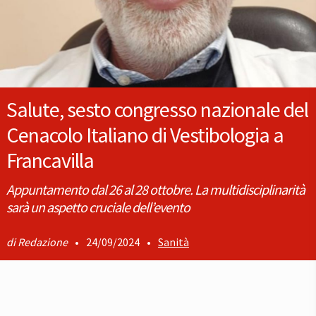
Salute, sesto congresso nazionale del
Cenacolo Italiano di Vestibologia a
Francavilla
Appuntamento dal 26 al 28 ottobre. La multidisciplinarità
sarà un aspetto cruciale dell’evento
Redazione
•
24/09/2024
•
Sanità