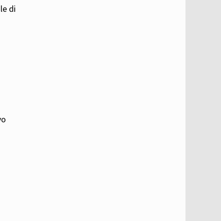
le di
i
vo