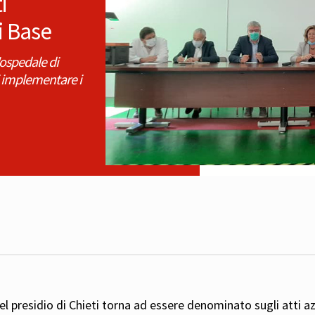
i
i Base
ospedale di
i implementare i
el presidio di Chieti torna ad essere denominato sugli atti az