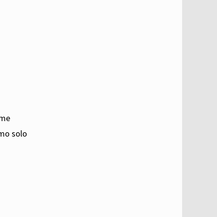
ome
amo solo