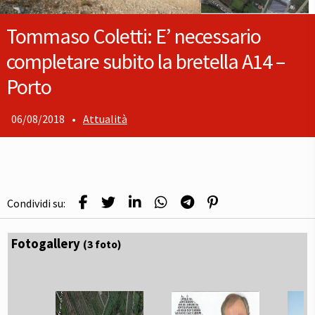
Tommaso Coletti: E’ necessario
completare subito la bretella A14 –
Porto
06/08/2018
•
Attualità
Condividi su:
Fotogallery
(3 foto)