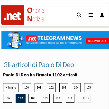
Gli articoli di Paolo Di Deo
Paolo Di Deo ha firmato 1102 articoli
« Inizio
100
101
102
103
104
105
106
107
108
109
110
111
... Fine