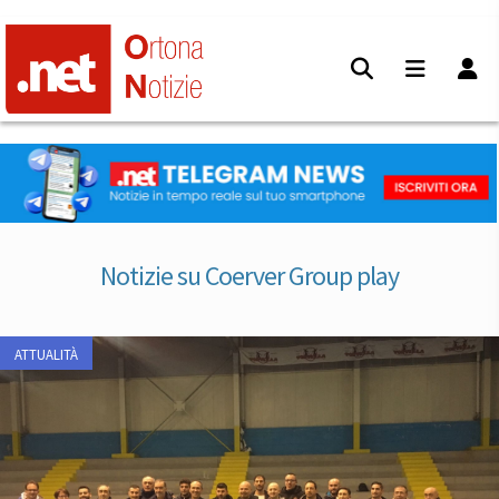
Notizie su Coerver Group play
ATTUALITÀ