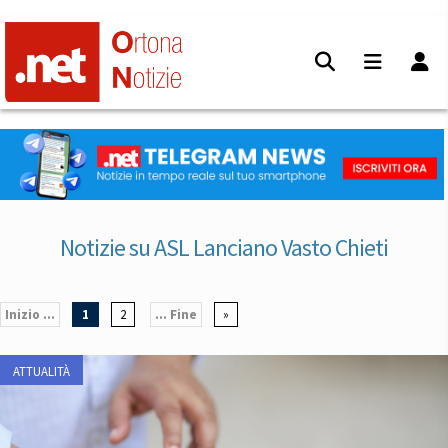
Notizie su ASL Lanciano Vasto Chieti
Inizio ...
1
2
... Fine
»
ATTUALITÀ