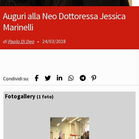
Auguri alla Neo Dottoressa Jessica
Marinelli
Paolo Di Deo
•
24/03/2018
Condividi su:
Fotogallery
(1 foto)