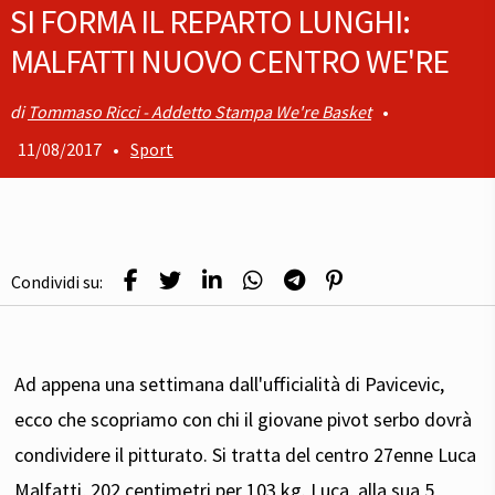
SI FORMA IL REPARTO LUNGHI:
MALFATTI NUOVO CENTRO WE'RE
Tommaso Ricci - Addetto Stampa We're Basket
•
11/08/2017
•
Sport
Condividi su:
Ad appena una settimana dall'ufficialità di Pavicevic,
ecco che scopriamo con chi il giovane pivot serbo dovrà
condividere il pitturato. Si tratta del centro 27enne Luca
Malfatti, 202 centimetri per 103 kg. Luca, alla sua 5