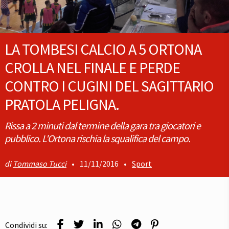
LA TOMBESI CALCIO A 5 ORTONA
CROLLA NEL FINALE E PERDE
CONTRO I CUGINI DEL SAGITTARIO
PRATOLA PELIGNA.
Rissa a 2 minuti dal termine della gara tra giocatori e
pubblico. L'Ortona rischia la squalifica del campo.
Tommaso Tucci
•
11/11/2016
•
Sport
Condividi su: