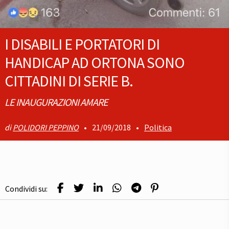
I DISABILI E PORTATORI DI
HANDICAP AD ORTONA SONO
CITTADINI DI SERIE B.
LE INAUGURAZIONI AMARE
POLIDORI PEPPINO
•
21/09/2018
•
Politica
Condividi su: