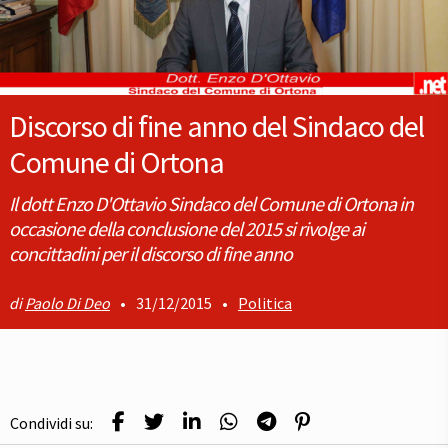
Discorso di fine anno del Sindaco del
Comune di Ortona
Il dott Enzo D'Ottavio Sindaco del Comune di Ortona in
occasione della conclusione del 2015 si rivolge ai
concittadini per il discorso di fine anno
Paolo Di Deo
•
31/12/2015
•
Politica
Condividi su: