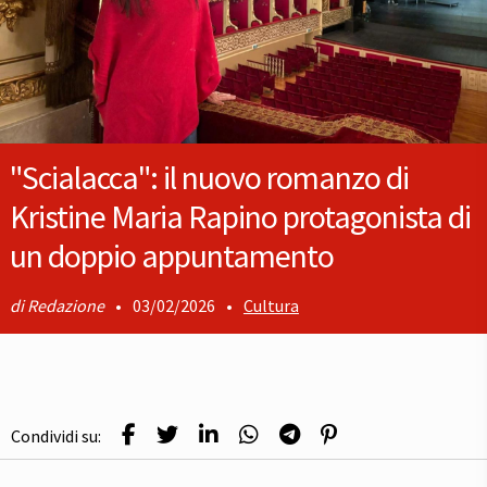
"Scialacca": il nuovo romanzo di
Kristine Maria Rapino protagonista di
un doppio appuntamento
Redazione
•
03/02/2026
•
Cultura
Condividi su: