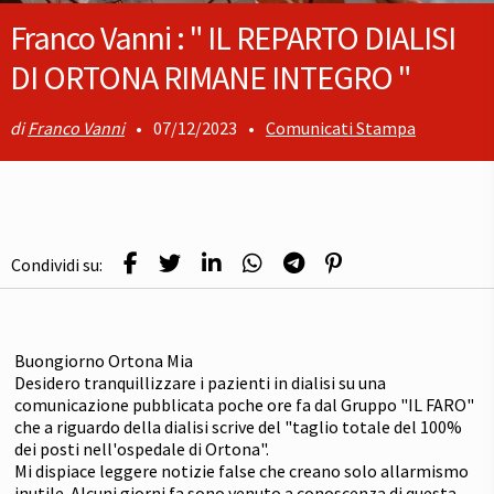
Franco Vanni : " IL REPARTO DIALISI
DI ORTONA RIMANE INTEGRO "
Franco Vanni
•
07/12/2023
•
Comunicati Stampa
Condividi su:
Buongiorno Ortona Mia
Desidero tranquillizzare i pazienti in dialisi su una
comunicazione pubblicata poche ore fa dal Gruppo "IL FARO"
che a riguardo della dialisi scrive del "taglio totale del 100%
dei posti nell'ospedale di Ortona".
Mi dispiace leggere notizie false che creano solo allarmismo
inutile. Alcuni giorni fa sono venuto a conoscenza di questa