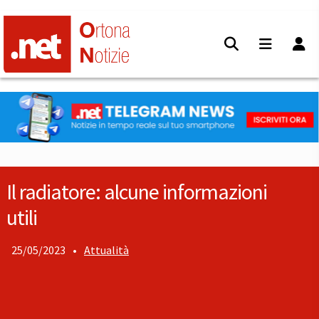
Il radiatore: alcune informazioni
utili
25/05/2023
•
Attualità